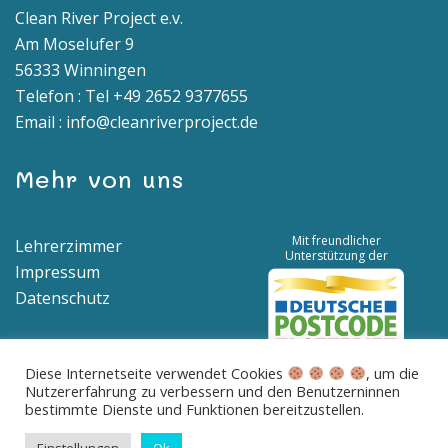
Clean River Project e.v.
Am Moselufer 9
56333 Winningen
Telefon : Tel +49 2652 9377655
Email : info@cleanriverproject.de
Mehr von uns
Mit freundlicher
Lehrerzimmer
Unterstützung der
Impressum
Datenschutz
Diese Internetseite verwendet Cookies
, um die
Nutzererfahrung zu verbessern und den Benutzerninnen
Spendenkonto | IBAN: DE04 5776 1591 8100 0538 00 | BIC:
bestimmte Dienste und Funktionen bereitzustellen.
GENODED1BNA
Betreff: Spende für saubere Flüsse und Meere