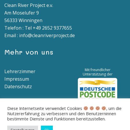
Clean River Project e.v.
Am Moselufer 9
56333 Winningen
Telefon : Tel +49 2652 9377655
Email : info@cleanriverproject.de
Mehr von uns
Mit freundlicher
Lehrerzimmer
Unterstützung der
Impressum
Datenschutz
Diese Internetseite verwendet Cookies
, um die
Nutzererfahrung zu verbessern und den Benutzerninnen
Spendenkonto | IBAN: DE04 5776 1591 8100 0538 00 | BIC:
bestimmte Dienste und Funktionen bereitzustellen.
GENODED1BNA
Betreff: Spende für saubere Flüsse und Meere