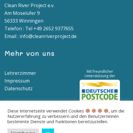
Clean River Project e.v.
Am Moselufer 9
56333 Winningen
Telefon : Tel +49 2652 9377655
Email : info@cleanriverproject.de
Mehr von uns
Mit freundlicher
Lehrerzimmer
Unterstützung der
Impressum
Datenschutz
Diese Internetseite verwendet Cookies
, um die
Nutzererfahrung zu verbessern und den Benutzerninnen
Spendenkonto | IBAN: DE04 5776 1591 8100 0538 00 | BIC:
bestimmte Dienste und Funktionen bereitzustellen.
GENODED1BNA
Betreff: Spende für saubere Flüsse und Meere