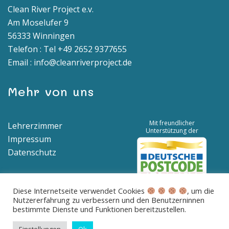
Clean River Project e.v.
Am Moselufer 9
56333 Winningen
Telefon : Tel +49 2652 9377655
Email : info@cleanriverproject.de
Mehr von uns
Mit freundlicher
Lehrerzimmer
Unterstützung der
Impressum
Datenschutz
Diese Internetseite verwendet Cookies
, um die
Nutzererfahrung zu verbessern und den Benutzerninnen
Spendenkonto | IBAN: DE04 5776 1591 8100 0538 00 | BIC:
bestimmte Dienste und Funktionen bereitzustellen.
GENODED1BNA
Betreff: Spende für saubere Flüsse und Meere