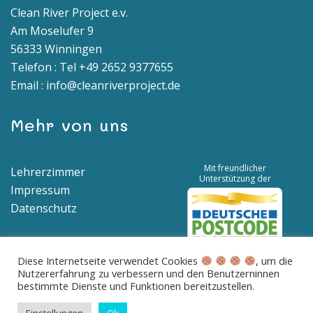
Clean River Project e.v.
Am Moselufer 9
56333 Winningen
Telefon : Tel +49 2652 9377655
Email : info@cleanriverproject.de
Mehr von uns
Mit freundlicher
Lehrerzimmer
Unterstützung der
Impressum
Datenschutz
Diese Internetseite verwendet Cookies
, um die
Nutzererfahrung zu verbessern und den Benutzerninnen
Spendenkonto | IBAN: DE04 5776 1591 8100 0538 00 | BIC:
bestimmte Dienste und Funktionen bereitzustellen.
GENODED1BNA
Betreff: Spende für saubere Flüsse und Meere