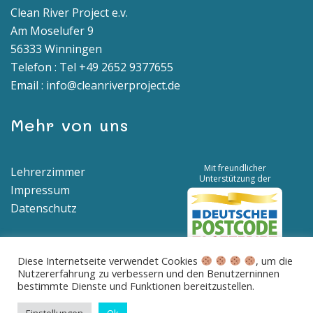
Clean River Project e.v.
Am Moselufer 9
56333 Winningen
Telefon : Tel +49 2652 9377655
Email : info@cleanriverproject.de
Mehr von uns
Mit freundlicher
Lehrerzimmer
Unterstützung der
Impressum
Datenschutz
Diese Internetseite verwendet Cookies
, um die
Nutzererfahrung zu verbessern und den Benutzerninnen
Spendenkonto | IBAN: DE04 5776 1591 8100 0538 00 | BIC:
bestimmte Dienste und Funktionen bereitzustellen.
GENODED1BNA
Betreff: Spende für saubere Flüsse und Meere