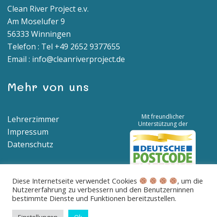
Clean River Project e.v.
Am Moselufer 9
56333 Winningen
Telefon : Tel +49 2652 9377655
Email : info@cleanriverproject.de
Mehr von uns
Mit freundlicher
Lehrerzimmer
Unterstützung der
Impressum
Datenschutz
Diese Internetseite verwendet Cookies
, um die
Nutzererfahrung zu verbessern und den Benutzerninnen
Spendenkonto | IBAN: DE04 5776 1591 8100 0538 00 | BIC:
bestimmte Dienste und Funktionen bereitzustellen.
GENODED1BNA
Betreff: Spende für saubere Flüsse und Meere