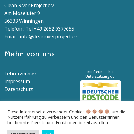
Clean River Project e.v.
Am Moselufer 9
56333 Winningen
Telefon : Tel +49 2652 9377655
Email : info@cleanriverproject.de
Mehr von uns
Mit freundlicher
Lehrerzimmer
Unterstützung der
Impressum
Datenschutz
Diese Internetseite verwendet Cookies
, um die
Nutzererfahrung zu verbessern und den Benutzerninnen
Spendenkonto | IBAN: DE04 5776 1591 8100 0538 00 | BIC:
bestimmte Dienste und Funktionen bereitzustellen.
GENODED1BNA
Betreff: Spende für saubere Flüsse und Meere