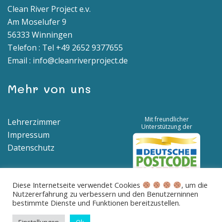
Clean River Project e.v.
Am Moselufer 9
56333 Winningen
Telefon : Tel +49 2652 9377655
Email : info@cleanriverproject.de
Mehr von uns
Mit freundlicher
Lehrerzimmer
Unterstützung der
Impressum
Datenschutz
Diese Internetseite verwendet Cookies
, um die
Nutzererfahrung zu verbessern und den Benutzerninnen
Spendenkonto | IBAN: DE04 5776 1591 8100 0538 00 | BIC:
bestimmte Dienste und Funktionen bereitzustellen.
GENODED1BNA
Betreff: Spende für saubere Flüsse und Meere