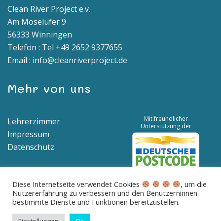
Clean River Project e.v.
Am Moselufer 9
56333 Winningen
Telefon : Tel +49 2652 9377655
Email : info@cleanriverproject.de
Mehr von uns
Mit freundlicher
Lehrerzimmer
Unterstützung der
Impressum
Datenschutz
Diese Internetseite verwendet Cookies
, um die
Nutzererfahrung zu verbessern und den Benutzerninnen
Spendenkonto | IBAN: DE04 5776 1591 8100 0538 00 | BIC:
bestimmte Dienste und Funktionen bereitzustellen.
GENODED1BNA
Betreff: Spende für saubere Flüsse und Meere