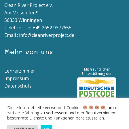
Clean River Project e.v.
Am Moselufer 9
56333 Winningen
Telefon : Tel +49 2652 9377655
Email : info@cleanriverproject.de
Mehr von uns
Mit freundlicher
Lehrerzimmer
Unterstützung der
Impressum
Datenschutz
Diese Internetseite verwendet Cookies
, um die
Nutzererfahrung zu verbessern und den Benutzerninnen
Spendenkonto | IBAN: DE04 5776 1591 8100 0538 00 | BIC:
bestimmte Dienste und Funktionen bereitzustellen.
GENODED1BNA
Betreff: Spende für saubere Flüsse und Meere