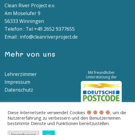
Clean River Project e.v.
Am Moselufer 9
56333 Winningen
Telefon : Tel +49 2652 9377655
Email : info@cleanriverproject.de
Mehr von uns
Mit freundlicher
Lehrerzimmer
Unterstützung der
Impressum
Datenschutz
Diese Internetseite verwendet Cookies
, um die
Nutzererfahrung zu verbessern und den Benutzerninnen
Spendenkonto | IBAN: DE04 5776 1591 8100 0538 00 | BIC:
bestimmte Dienste und Funktionen bereitzustellen.
GENODED1BNA
Betreff: Spende für saubere Flüsse und Meere