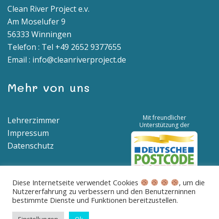
Clean River Project e.v.
Am Moselufer 9
56333 Winningen
Telefon : Tel +49 2652 9377655
Email : info@cleanriverproject.de
Mehr von uns
Mit freundlicher
Lehrerzimmer
Unterstützung der
Impressum
Datenschutz
Diese Internetseite verwendet Cookies
, um die
Nutzererfahrung zu verbessern und den Benutzerninnen
Spendenkonto | IBAN: DE04 5776 1591 8100 0538 00 | BIC:
bestimmte Dienste und Funktionen bereitzustellen.
GENODED1BNA
Betreff: Spende für saubere Flüsse und Meere