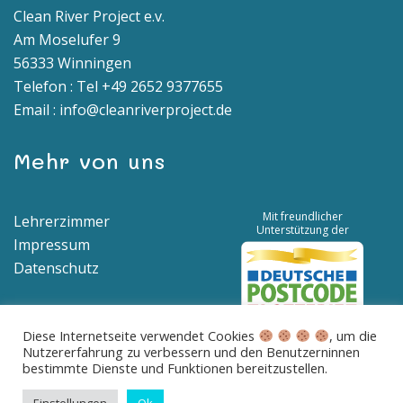
Clean River Project e.v.
Am Moselufer 9
56333 Winningen
Telefon : Tel +49 2652 9377655
Email : info@cleanriverproject.de
Mehr von uns
Mit freundlicher
Lehrerzimmer
Unterstützung der
Impressum
Datenschutz
Diese Internetseite verwendet Cookies
, um die
Nutzererfahrung zu verbessern und den Benutzerninnen
Spendenkonto | IBAN: DE04 5776 1591 8100 0538 00 | BIC:
bestimmte Dienste und Funktionen bereitzustellen.
GENODED1BNA
Betreff: Spende für saubere Flüsse und Meere