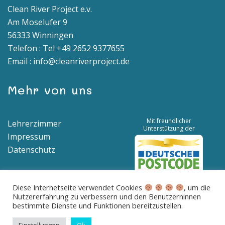
Clean River Project e.v.
Am Moselufer 9
56333 Winningen
Telefon : Tel +49 2652 9377655
Email : info@cleanriverproject.de
Mehr von uns
Mit freundlicher
Lehrerzimmer
Unterstützung der
Impressum
Datenschutz
Diese Internetseite verwendet Cookies
, um die
Nutzererfahrung zu verbessern und den Benutzerninnen
Spendenkonto | IBAN: DE04 5776 1591 8100 0538 00 | BIC:
bestimmte Dienste und Funktionen bereitzustellen.
GENODED1BNA
Betreff: Spende für saubere Flüsse und Meere